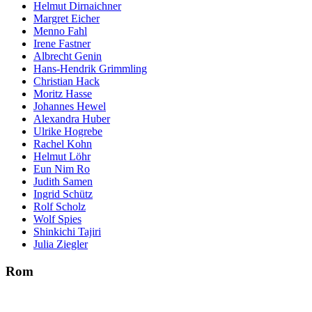
Helmut Dirnaichner
Margret Eicher
Menno Fahl
Irene Fastner
Albrecht Genin
Hans-Hendrik Grimmling
Christian Hack
Moritz Hasse
Johannes Hewel
Alexandra Huber
Ulrike Hogrebe
Rachel Kohn
Helmut Löhr
Eun Nim Ro
Judith Samen
Ingrid Schütz
Rolf Scholz
Wolf Spies
Shinkichi Tajiri
Julia Ziegler
Rom