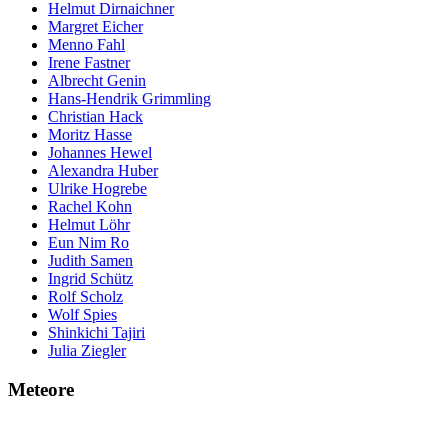
Helmut Dirnaichner
Margret Eicher
Menno Fahl
Irene Fastner
Albrecht Genin
Hans-Hendrik Grimmling
Christian Hack
Moritz Hasse
Johannes Hewel
Alexandra Huber
Ulrike Hogrebe
Rachel Kohn
Helmut Löhr
Eun Nim Ro
Judith Samen
Ingrid Schütz
Rolf Scholz
Wolf Spies
Shinkichi Tajiri
Julia Ziegler
Meteore