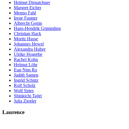
Helmut Dirnaichner
Margret Eicher
Menno Fahl
Irene Fastner
Albrecht Genin
Hans-Hendrik Grimmling
Christian Hack
Moritz Hasse
Johannes Hewel
Alexandra Huber
Ulrike Hogrebe
Rachel Kohn
Helmut Löhr
Eun Nim Ro
Judith Samen
Ingrid Schütz
Rolf Scholz
Wolf Spies
Shinkichi Tajiri
Julia Ziegler
Laurence