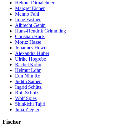
Helmut Dirnaichner
Margret Eicher
Menno Fahl
Irene Fastner
Albrecht Genin
Hans-Hendrik Grimmling
Christian Hack
Moritz Hasse
Johannes Hewel
Alexandra Huber
Ulrike Hogrebe
Rachel Kohn
Helmut Löhr
Eun Nim Ro
Judith Samen
Ingrid Schütz
Rolf Scholz
Wolf Spies
Shinkichi Tajiri
Julia Ziegler
Fischer