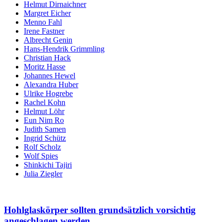
Helmut Dirnaichner
Margret Eicher
Menno Fahl
Irene Fastner
Albrecht Genin
Hans-Hendrik Grimmling
Christian Hack
Moritz Hasse
Johannes Hewel
Alexandra Huber
Ulrike Hogrebe
Rachel Kohn
Helmut Löhr
Eun Nim Ro
Judith Samen
Ingrid Schütz
Rolf Scholz
Wolf Spies
Shinkichi Tajiri
Julia Ziegler
Hohlglaskörper sollten grundsätzlich vorsichtig
angeschlagen werden