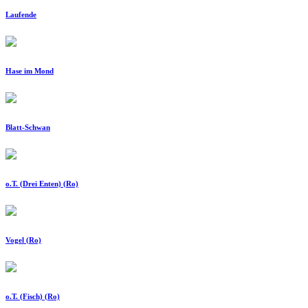
Laufende
Hase im Mond
Blatt-Schwan
o.T. (Drei Enten) (Ro)
Vogel (Ro)
o.T. (Fisch) (Ro)