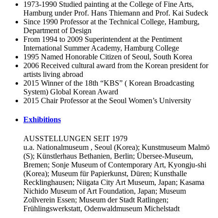
1973-1990 Studied painting at the College of Fine Arts,
Hamburg under Prof. Hans Thiemann and Prof. Kai Sudeck
Since 1990 Professor at the Technical College, Hamburg,
Department of Design
From 1994 to 2009 Superintendent at the Pentiment
International Summer Academy, Hamburg College
1995 Named Honorable Citizen of Seoul, South Korea
2006 Received cultural award from the Korean president for
artists living abroad
2015 Winner of the 18th “KBS” ( Korean Broadcasting
System) Global Korean Award
2015 Chair Professor at the Seoul Women’s University
Exhibitions
AUSSTELLUNGEN SEIT 1979
u.a. Nationalmuseum , Seoul (Korea); Kunstmuseum Malmö
(S); Künstlerhaus Bethanien, Berlin; Übersee-Museum,
Bremen; Sonje Museum of Contemporary Art, Kyongju-shi
(Korea); Museum für Papierkunst, Düren; Kunsthalle
Recklinghausen; Niigata City Art Museum, Japan; Kasama
Nichido Museum of Art Foundation, Japan; Museum
Zollverein Essen; Museum der Stadt Ratlingen;
Frühlingswerkstatt, Odenwaldmuseum Michelstadt