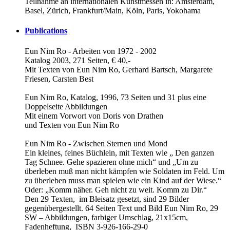
Teilnahme an internationalen Kunstmessen in: Amsterdam,
Basel, Zürich, Frankfurt/Main, Köln, Paris, Yokohama
Publications
Eun Nim Ro - Arbeiten von 1972 - 2002
Katalog 2003, 271 Seiten, € 40,-
Mit Texten von Eun Nim Ro, Gerhard Bartsch, Margarete
Friesen, Carsten Best
Eun Nim Ro, Katalog, 1996, 73 Seiten und 31 plus eine
Doppelseite Abbildungen
Mit einem Vorwort von Doris von Drathen
und Texten von Eun Nim Ro
Eun Nim Ro - Zwischen Sternen und Mond
Ein kleines, feines Büchlein, mit Texten wie „ Den ganzen
Tag Schnee. Gehe spazieren ohne mich“ und „Um zu
überleben muß man nicht kämpfen wie Soldaten im Feld. Um
zu überleben muss man spielen wie ein Kind auf der Wiese.“
Oder: „Komm näher. Geh nicht zu weit. Komm zu Dir.“
Den 29 Texten, im Bleisatz gesetzt, sind 29 Bilder
gegenübergestellt. 64 Seiten Text und Bild Eun Nim Ro, 29
SW – Abbildungen, farbiger Umschlag, 21x15cm,
Fadenheftung, ISBN 3-926-166-29-0