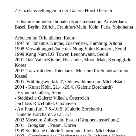
7 Einzelausstellungen in der Galerie Horst Dietrich
Teilnahme an internationalen Kunstmessen in: Amsterdam,
Basel, Berlin, Zürich, Frankfurt/Main, Köln, Paris, Yokohama
Arbeiten im Öffentlichen Raum
1997 St. Johannis-Kirche, Glasfenster, Hamburg-Altona
1998 Verwaltunggebäude des Nong Shim Konzern, Seoul
1999 Kang Nam LG-Tower, Leuchtwand, Seoul
2001 Oak ValleyKirche, Hlasender, Moon Mak, Kyonggi-do,
Korea
2007 'Tanz mit dem Totentanz', Museum für Sepukralkultur,
Kassel
2005 'Frühlingswerkstatt', Odenwaldmuseum Michelstadt
2004 - Kunst Köln, 21.4.-26.4. (Galerie Borchardt)
- Hyundai Gallery, Seoul
- Städtische Galerie Villach, Österreich
- Schloss Ritzebüttel, Cuxhaven
- Art Frankfurt, 7.5.-10.5. (Galerie Borchardt)
- Galerie Borchardt, 21.5.-3.7.
2002 Museum Zollverein, Essen (Gruppenausstellung)
2001 "Gongkan", Pusan, Korea
1999 Städtische Galerie Thurn und Taxis, Michelstadt