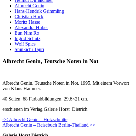
Helmut Dirnaichner
Albrecht Genin
Hans-Hendrik Grimmling
Christian Hack
Moritz Hasse
Alexandra Huber
Eun Nim Ro
Ingrid Schütz
Wolf Spies
Shinkichi Tajiri
Albrecht Genin, Teutsche Noten in Not
Albrecht Genin, Teutsche Noten in Not, 1995. Mit einem Vorwort
von Klaus Hammer.
40 Seiten, 68 Farbabbildungen, 29,6×21 cm.
erschienen im Verlag Galerie Horst Dietrich
Continue
<< Albrecht Genin – Holzschnitte
Albrecht Genin – Reisebuch Berlin-Thailand >>
Reading
Galerie Horst Dietrich