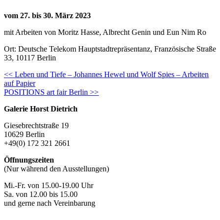
vom 27. bis 30. März 2023
mit Arbeiten von Moritz Hasse, Albrecht Genin und Eun Nim Ro
Ort: Deutsche Telekom Hauptstadtrepräsentanz, Französische Straße
33, 10117 Berlin
Continue
<< Leben und Tiefe – Johannes Hewel und Wolf Spies – Arbeiten
auf Papier
Reading
POSITIONS art fair Berlin >>
Galerie Horst Dietrich
Giesebrechtstraße 19
10629 Berlin
+49(0) 172 321 2661
Öffnungszeiten
(Nur während den Ausstellungen)
Mi.-Fr. von 15.00-19.00 Uhr
Sa. von 12.00 bis 15.00
und gerne nach Vereinbarung