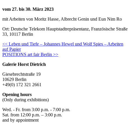
vom 27. bis 30. März 2023
mit Arbeiten von Moritz Hasse, Albrecht Genin und Eun Nim Ro
Ort: Deutsche Telekom Hauptstadtrepräsentanz, Französische Straße
33, 10117 Berlin
Continue
<< Leben und Tiefe – Johannes Hewel und Wolf Spies – Arbeiten
auf Papier
Reading
POSITIONS art fair Berlin >>
Galerie Horst Dietrich
Giesebrechtstraße 19
10629 Berlin
+49(0) 172 321 2661
Opening hours
(Only during exhibitions)
Wed. - Fr. from 3:00 p.m. - 7:00 p.m.
Sat. from 12:00 p.m. – 3:00 p.m.
and by appointment