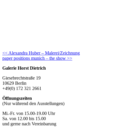
Continue
<< Alexandra Huber – Malerei/Zeichnung
paper positions munich – the show >>
Reading
Galerie Horst Dietrich
Giesebrechtstraße 19
10629 Berlin
+49(0) 172 321 2661
Öffnungszeiten
(Nur während den Ausstellungen)
Mi.-Fr. von 15.00-19.00 Uhr
Sa. von 12.00 bis 15.00
und gerne nach Vereinbarung