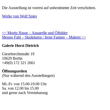
Die Ausstellung ist vorerst auf unbestimmte Zeit verschoben.
Werke von Wolf Spies
Continue
<< Moritz Hasse – Aquarelle und Ölbilder
Menno Fahl – Skulpturen / Irene Fastner – Malerei >>
Reading
Galerie Horst Dietrich
Giesebrechtstraße 19
10629 Berlin
+49(0) 172 321 2661
Öffnungszeiten
(Nur während den Ausstellungen)
Mi.-Fr. von 15.00-19.00 Uhr
Sa. von 12.00 bis 15.00
und gerne nach Vereinbarung