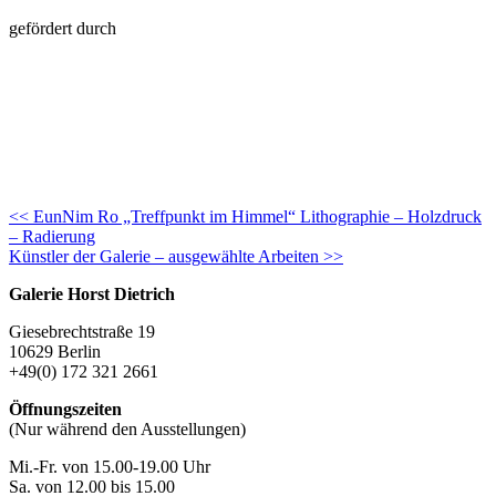
gefördert durch
Continue
<< EunNim Ro „Treffpunkt im Himmel“ Lithographie – Holzdruck
– Radierung
Reading
Künstler der Galerie – ausgewählte Arbeiten >>
Galerie Horst Dietrich
Giesebrechtstraße 19
10629 Berlin
+49(0) 172 321 2661
Öffnungszeiten
(Nur während den Ausstellungen)
Mi.-Fr. von 15.00-19.00 Uhr
Sa. von 12.00 bis 15.00