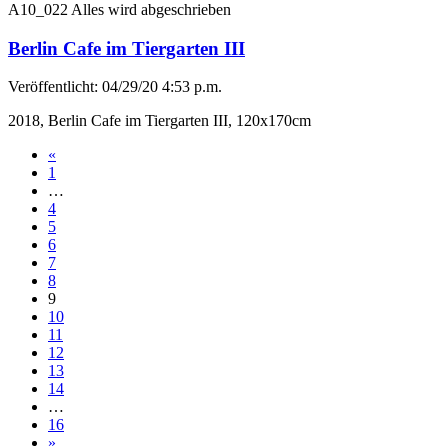
A10_022 Alles wird abgeschrieben
Berlin Cafe im Tiergarten III
Veröffentlicht: 04/29/20 4:53 p.m.
2018, Berlin Cafe im Tiergarten III, 120x170cm
«
1
…
4
5
6
7
8
9
10
11
12
13
14
…
16
»