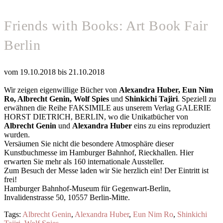
Friends with Books: Art Book Fair
Berlin
vom 19.10.2018 bis 21.10.2018
Wir zeigen eigenwillige Bücher von
Alexandra Huber, Eun Nim
Ro, Albrecht Genin, Wolf Spies
und
Shinkichi Tajiri
. Speziell zu
erwähnen die Reihe FAKSIMILE aus unserem Verlag GALERIE
HORST DIETRICH, BERLIN, wo die Unikatbücher von
Albrecht Genin
und
Alexandra Huber
eins zu eins reproduziert
wurden.
Versäumen Sie nicht die besondere Atmosphäre dieser
Kunstbuchmesse im Hamburger Bahnhof, Rieckhallen. Hier
erwarten Sie mehr als 160 internationale Aussteller.
Zum Besuch der Messe laden wir Sie herzlich ein! Der Eintritt ist
frei!
Hamburger Bahnhof-Museum für Gegenwart-Berlin,
Invalidenstrasse 50, 10557 Berlin-Mitte.
Tags:
Albrecht Genin
,
Alexandra Huber
,
Eun Nim Ro
,
Shinkichi