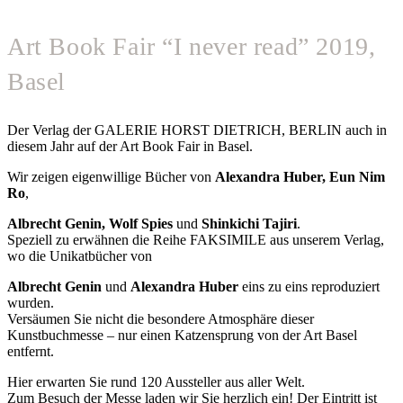
Art Book Fair “I never read” 2019,
Basel
Der Verlag der GALERIE HORST DIETRICH, BERLIN auch in
diesem Jahr auf der Art Book Fair in Basel.
Wir zeigen eigenwillige Bücher von
Alexandra Huber, Eun Nim
Ro
,
Albrecht Genin, Wolf Spies
und
Shinkichi Tajiri
.
Speziell zu erwähnen die Reihe FAKSIMILE aus unserem Verlag,
wo die Unikatbücher von
Albrecht Genin
und
Alexandra Huber
eins zu eins reproduziert
wurden.
Versäumen Sie nicht die besondere Atmosphäre dieser
Kunstbuchmesse – nur einen Katzensprung von der Art Basel
entfernt.
Hier erwarten Sie rund 120 Aussteller aus aller Welt.
Zum Besuch der Messe laden wir Sie herzlich ein! Der Eintritt ist